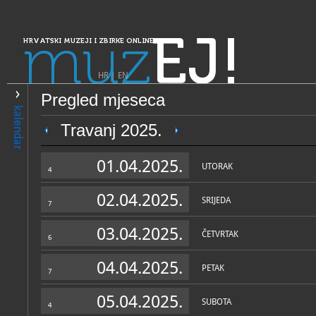
muz
EJ!
HRVATSKI MUZEJI I ZBIRKE ONLINE
HR
|
EN
Pregled mjeseca
PRETRAŽIVANJE
kalendar
Dalmacija
Travanj 2025.
Gradski muzej Korčula
01.04.2025.
UTORAK
4
02.04.2025.
SRIJEDA
7
03.04.2025.
ČETVRTAK
6
04.04.2025.
PETAK
7
OPĆI PODACI
STRUČNI 
05.04.2025.
SUBOTA
4