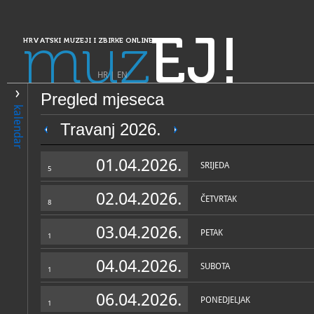
muz
EJ!
HRVATSKI MUZEJI I ZBIRKE ONLINE
HR
|
EN
Pregled mjeseca
PRETRAŽIVANJE
kalendar
Dalmacija
Travanj 2026.
Gradski muzej Korčula
01.04.2026.
SRIJEDA
5
02.04.2026.
ČETVRTAK
8
03.04.2026.
PETAK
1
04.04.2026.
SUBOTA
1
OPĆI PODACI
STRUČNI 
06.04.2026.
PONEDJELJAK
1