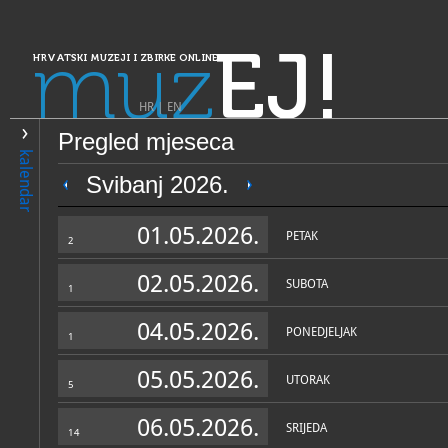
muz
EJ!
HRVATSKI MUZEJI I ZBIRKE ONLINE
HR
|
EN
Pregled mjeseca
PRETRAŽIVANJE
kalendar
Dalmacija
Svibanj 2026.
Gradski muzej Korčula
01.05.2026.
PETAK
2
02.05.2026.
SUBOTA
1
04.05.2026.
PONEDJELJAK
1
05.05.2026.
UTORAK
5
OPĆI PODACI
STRUČNI 
06.05.2026.
SRIJEDA
14