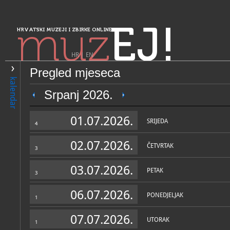
muz
EJ!
HRVATSKI MUZEJI I ZBIRKE ONLINE
HR
|
EN
Pregled mjeseca
PRETRAŽIVANJE
kalendar
Sjeverozapadna Hrvatska
Srpanj 2026.
Gradski muzej Križevci
01.07.2026.
SRIJEDA
4
02.07.2026.
ČETVRTAK
3
03.07.2026.
PETAK
3
06.07.2026.
PONEDJELJAK
1
OPĆI PODACI
STRUČNI 
07.07.2026.
UTORAK
1