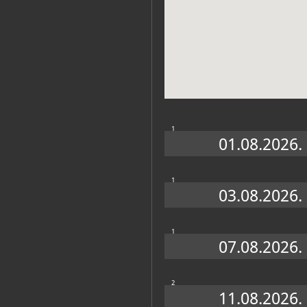
Muzej
1
01.08.2026.
1
03.08.2026.
Zbirke
1
07.08.2026.
OSTALE ZBIRKE
2
11.08.2026.