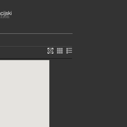
a Tomislava 17, 21300 Makarska
lmatinska županija
ME
 - Petak 09:00 - 13:00 h
edjeljom i praznikom zatvoreno
12-198
gmm.hr, gmm@gmm.hr,
zej@makarska.hr
://gmm.hr/
c.hr/makarska/index.htm
E SLUŽBE I USLUGE