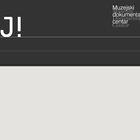
J!
Makarska
ADRESA
Obala kralj
Splitsko-da
RADNO VRIJE
Ponedjeljak
Subotom, n
021/6
T
-
F
info@
E
gradski.mu
https
W
https://md
STRUČNI DJELATNICI
STRUČN