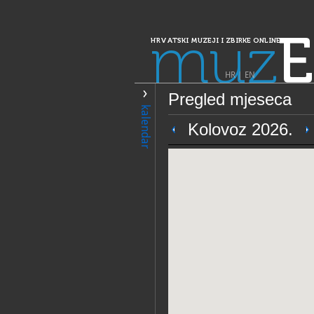
muz
E
HRVATSKI MUZEJI I ZBIRKE ONLINE
HR
|
EN
Pregled mjeseca
PRETRAŽIVANJE
kalendar
Dalmacija
Kolovoz 2026.
Gradski muzej 
OPĆI PODACI