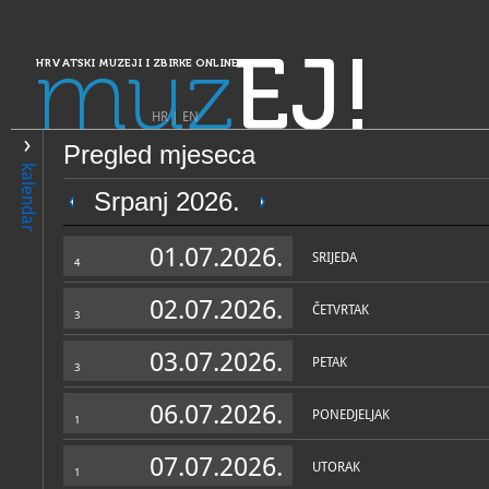
muz
EJ!
HRVATSKI MUZEJI I ZBIRKE ONLINE
HR
|
EN
Pregled mjeseca
PRETRAŽIVANJE
kalendar
Dalmacija
Srpanj 2026.
Gradski muzej Makarska
01.07.2026.
SRIJEDA
4
02.07.2026.
ČETVRTAK
3
03.07.2026.
PETAK
3
06.07.2026.
PONEDJELJAK
1
OPĆI PODACI
STRUČNI 
07.07.2026.
UTORAK
1