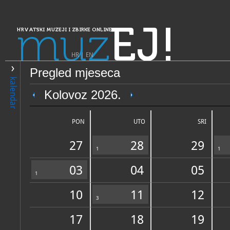
muz
EJ!
HRVATSKI MUZEJI I ZBIRKE ONLINE
HR
|
EN
Pregled mjeseca
PRETRAŽIVANJE
kalendar
Dalmacija
Kolovoz 2026.
Gradski muzej Makarska
PON
UTO
SRI
27
28
29
1
1
03
04
05
1
10
11
12
OPĆI PODACI
3
STRUČNI 
17
18
19