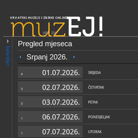
muz
EJ!
HRVATSKI MUZEJI I ZBIRKE ONLINE
HR
|
EN
Pregled mjeseca
PRETRAŽIVANJE
kalendar
Slavonija, Baranja i Srijem
Srpanj 2026.
Gradski muzej Nova Gradiš
01.07.2026.
SRIJEDA
4
02.07.2026.
ČETVRTAK
3
03.07.2026.
PETAK
3
06.07.2026.
PONEDJELJAK
1
OPĆI PODACI
STRUČNI 
07.07.2026.
UTORAK
1