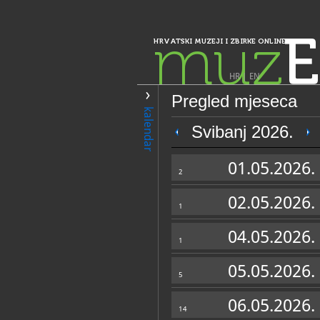
muz
E
HRVATSKI MUZEJI I ZBIRKE ONLINE
HR
|
EN
Pregled mjeseca
PRETRAŽIVANJE
kalendar
Istra, Kvarner, Gorski kotar i Lika
Svibanj 2026.
Gradski muzej 
01.05.2026.
2
02.05.2026.
1
04.05.2026.
1
05.05.2026.
5
OPĆI PODACI
06.05.2026.
14