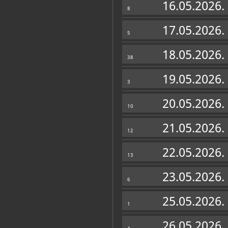
16.05.2026.
8
17.05.2026.
5
18.05.2026.
38
19.05.2026.
3
20.05.2026.
10
21.05.2026.
12
Muzej u fondovima MDC-a
22.05.2026.
Plakatoteka
(11)
13
23.05.2026.
6
25.05.2026.
1
26.05.2026.