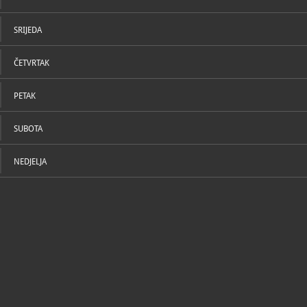
SRIJEDA
ČETVRTAK
atranja : Gradski muzej Novalja, 7.9. - 27.9. 2018.
PETAK
 u metalu : Gradski muzej Novalja, 17.8. - 6.9. 2018.
SUBOTA
NEDJELJA
 izložba fotografija : Gradski muzej Novalja, 15. lipnja - 5. srpnja 2018.