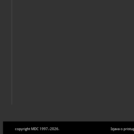
Senjski zbornik
sv. 50 (2023.)
Senj, Gradski muzej Senj, 2023
Senjski zbornik
Sv. 49 (2022.)
Senj, Gradski muzej Senj, 2022
copyright MDC 1997.-2026.
Izjava o pristu