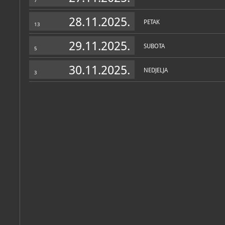
7
društvom izdaje znanstven
28.11.2025.
PETAK
13
Personalni arhiv
(1)
29.11.2025.
SUBOTA
5
30.11.2025.
NEDJELJA
3
Blaženka
Ljubović
Katalog knjižnice
(106)
Ljubović, Blaženka
Numizmatička zbirka
Senj, Gradski muzej Senj, 2024