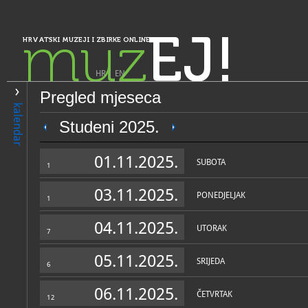
muz
EJ!
HRVATSKI MUZEJI I ZBIRKE ONLINE
HR
|
EN
Pregled mjeseca
PRETRAŽIVANJE
kalendar
Istra, Kvarner, Gorski kotar i Lika
Studeni 2025.
Gradski muzej Senj
01.11.2025.
SUBOTA
1
03.11.2025.
PONEDJELJAK
1
04.11.2025.
UTORAK
7
05.11.2025.
SRIJEDA
6
OPĆI PODACI
STRUČNI 
06.11.2025.
ČETVRTAK
12