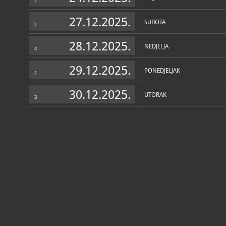
1
društvom izdaje znanstven
27.12.2025.
SUBOTA
1
Personalni arhiv
(1)
28.12.2025.
NEDJELJA
4
29.12.2025.
PONEDJELJAK
1
30.12.2025.
UTORAK
3
Blaženka
Ljubović
Katalog knjižnice
(106)
Ljubović, Blaženka
Numizmatička zbirka
Senj, Gradski muzej Senj, 2024