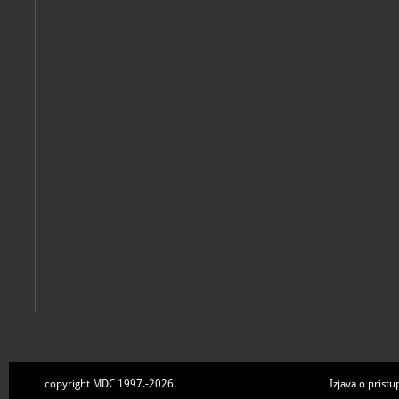
Senjski zbornik
sv. 50 (2023.)
Senj, Gradski muzej Senj, 2023
Senjski zbornik
Sv. 49 (2022.)
Senj, Gradski muzej Senj, 2022
copyright MDC 1997.-2026.
Izjava o pristu