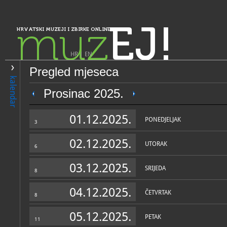
muz
EJ!
HRVATSKI MUZEJI I ZBIRKE ONLINE
HR
|
EN
Pregled mjeseca
PRETRAŽIVANJE
kalendar
Istra, Kvarner, Gorski kotar i Lika
Prosinac 2025.
Gradski muzej Senj
01.12.2025.
PONEDJELJAK
3
02.12.2025.
UTORAK
6
03.12.2025.
SRIJEDA
8
04.12.2025.
ČETVRTAK
8
OPĆI PODACI
STRUČNI 
05.12.2025.
PETAK
11