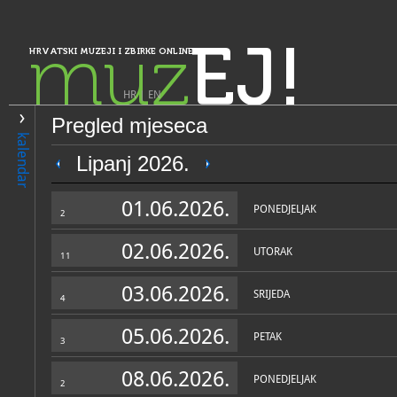
muz
EJ!
HRVATSKI MUZEJI I ZBIRKE ONLINE
HR
|
EN
Pregled mjeseca
PRETRAŽIVANJE
kalendar
Istra, Kvarner, Gorski kotar i Lika
Lipanj 2026.
Gradski muzej Senj - Tvrđa
01.06.2026.
PONEDJELJAK
2
02.06.2026.
UTORAK
11
03.06.2026.
SRIJEDA
4
05.06.2026.
PETAK
3
OPĆI PODACI
STRUČNI 
08.06.2026.
PONEDJELJAK
2