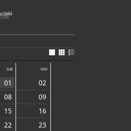
slava 10 (trenutno u obnovi),
k
SUB
NED
lavačka županija
mislava 8, 44000 Sisak
01
02
, Obala Tome Bakača Erdodyja 57,
k
a, Marijana Cvetkovića 2a
08
09
atvoreno)
k-Caprag
tradicijska kuća, Obala Tome
odyja
15
16
k
E SLUŽBE I USLUGE
nja i planetarij Munjara,
va obala 10, 44000 Sisak
22
23
ari grad Sisak, Obala Tome Bakača-
, 44000 Sisak