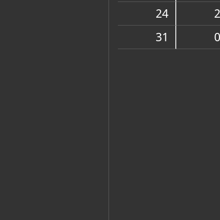
Muzej
24
31
Zbirke
ARHEOLOŠKI ODJEL