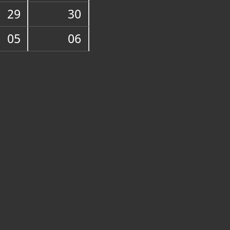
 kuća (trenutno glavna adresa),
 44000 Sisak
29
30
ME
uća (trenutno glavna adresa
05
06
petak 10,00 - 18,00
,00 - 14,00
zatvoren od 1.12.2025. do sredine
 obnove
 Sisak je zatvoren za javnost zbog
ovanih potresom 29. prosinca
og vremena moguće su grupne
prethodnu najavu (pozivom na tel.
 ili na e-mail adresu
uzej-sisak.hr)
11-811
43-225
elj@muzej-sisak.hr
://muzej-sisak.hr/