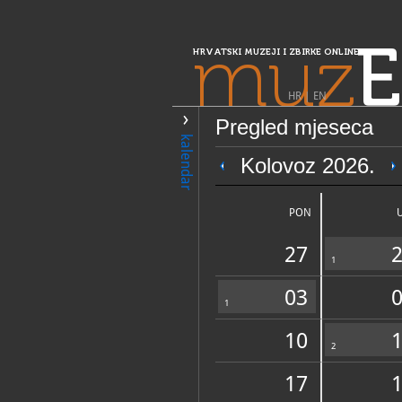
muz
E
HRVATSKI MUZEJI I ZBIRKE ONLINE
HR
|
EN
Pregled mjeseca
PRETRAŽIVANJE
kalendar
Središnja Hrvatska
Kolovoz 2026.
Gradski muzej S
PON
27
1
03
1
10
OPĆI PODACI
2
17