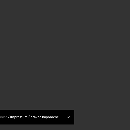
Svi rezultati
anica
/
impressum
/
pravne napomene