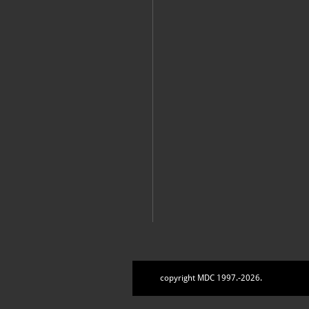
Varaždin, Gradski muzej Varaždin, s.a.
Klemm, Miroslav
Gradski muzej Varaždin - Kulturno
Varaždin, Gradski muzej Varaždin, s.a.
KONZERVATORSKO-RESTAURATORSKI ODJEL
KULTURNOPOVIJESNI ODJEL
copyright MDC 1997.-2026.