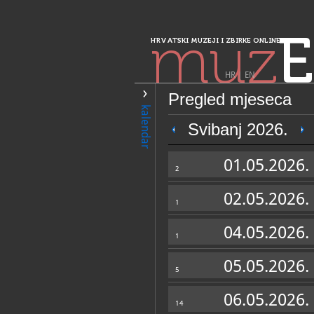
muz
E
HRVATSKI MUZEJI I ZBIRKE ONLINE
HR
|
EN
Pregled mjeseca
PRETRAŽIVANJE
kalendar
Sjeverozapadna 
Svibanj 2026.
Gradski muzej 
01.05.2026.
2
02.05.2026.
1
04.05.2026.
1
05.05.2026.
5
OPĆI PODACI
06.05.2026.
14