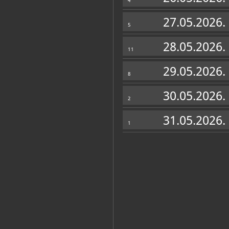
4
27.05.2026.
5
Personalni arhiv
(5)
28.05.2026.
11
29.05.2026.
8
30.05.2026.
2
31.05.2026.
1
Mirjana
Miro
Dučakijević
Kle
GALERIJA UMJETNINA
Katalog knjižnice
(377)
Gradski muzej Varaždin
Varaždin, Gradski muzej Varaždin, s.a.
Gradski muzej Varaždin: Spomen-m