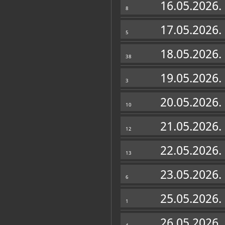
16.05.2026.
8
17.05.2026.
5
18.05.2026.
38
19.05.2026.
3
20.05.2026.
10
21.05.2026.
12
Muzej u fondovima MDC-a
22.05.2026.
Plakatoteka
(62)
13
DOKUMENTACIJSKI ODJEL
23.05.2026.
6
ETNOGRAFSKI ODJEL
25.05.2026.
1
26.05.2026.