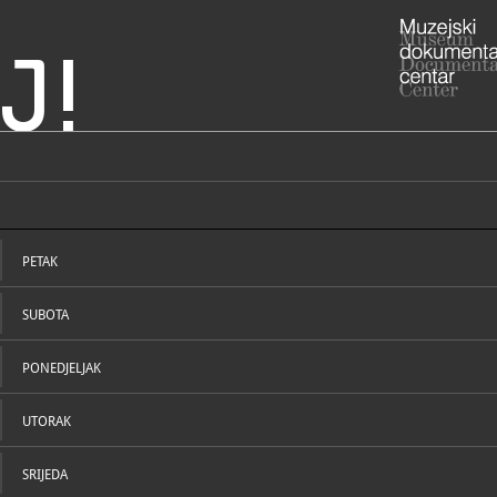
J!
Hrvatska
Varaždin
ADRESA
Kula straža
Josipa Jurj
PETAK
Varaždinska
ADRESA
- Palača Se
SUBOTA
Konz.-rest. 
Miljenka St
- Palača Her
Prirodoslov
PONEDJELJAK
Prirodoslovn
Franjevački
- Stari grad
UTORAK
Kulturnopov
STRUČNI DJELATNICI
STRUČN
Kulturnopovi
Šetalište J
Varaždin
SRIJEDA
- Žitnica - 