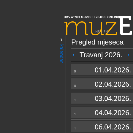
muz
E
HRVATSKI MUZEJI I ZBIRKE ONLINE
HR
|
EN
Pregled mjeseca
PRETRAŽIVANJE
kalendar
Slavonija, Ba
Travanj 2026.
Gradski muzej 
01.04.2026.
5
02.04.2026.
8
03.04.2026.
1
04.04.2026.
1
OPĆI PODACI
06.04.2026.
1