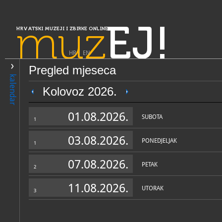
muz
EJ!
HRVATSKI MUZEJI I ZBIRKE ONLINE
HR
|
EN
Pregled mjeseca
PRETRAŽIVANJE
kalendar
Slavonija, Baranja i Srijem
Kolovoz 2026.
Gradski muzej Vukovar
01.08.2026.
SUBOTA
1
03.08.2026.
PONEDJELJAK
1
07.08.2026.
PETAK
2
11.08.2026.
UTORAK
3
OPĆI PODACI
STRUČNI 