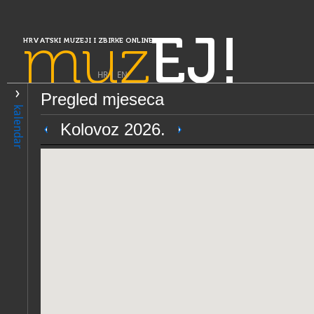
muz
EJ!
HRVATSKI MUZEJI I ZBIRKE ONLINE
HR
|
EN
Pregled mjeseca
PRETRAŽIVANJE
kalendar
Slavonija, Baranja i Srijem
Kolovoz 2026.
Gradski muzej Vukovar
OPĆI PODACI
STRUČNI 