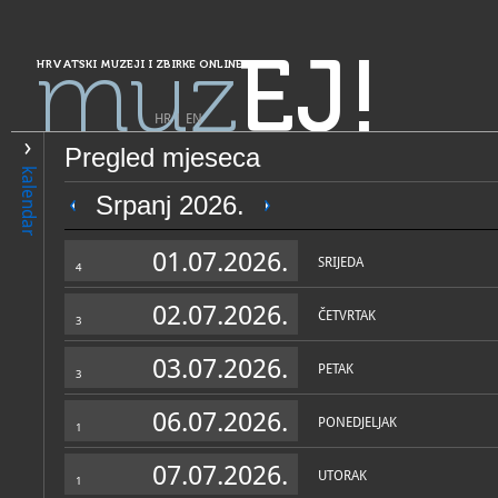
muz
EJ!
HRVATSKI MUZEJI I ZBIRKE ONLINE
HR
|
EN
Pregled mjeseca
PRETRAŽIVANJE
kalendar
Grad Zagreb
Srpanj 2026.
Grafička zbirka NSK
01.07.2026.
SRIJEDA
4
02.07.2026.
ČETVRTAK
3
03.07.2026.
PETAK
3
06.07.2026.
PONEDJELJAK
1
OPĆI PODACI
STRUČNI 
07.07.2026.
UTORAK
1