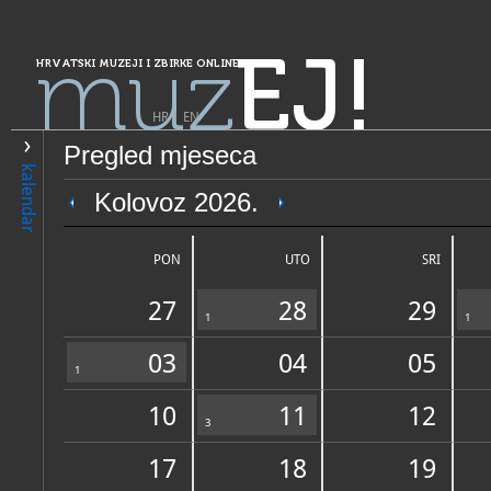
muz
EJ!
HRVATSKI MUZEJI I ZBIRKE ONLINE
HR
|
EN
Pregled mjeseca
PRETRAŽIVANJE
kalendar
Grad Zagreb
Kolovoz 2026.
Hrvatski muzej arhitekture
PON
UTO
SRI
27
28
29
1
1
03
04
05
1
10
11
12
OPĆI PODACI
3
STRUČNI 
17
18
19