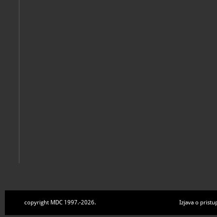
Iz fundusa Hrvatskog muzeja naivne umjetnosti: Hrvatski muzej
Zagreb, Hrvatski muzej naivne umjetnosti, 2022
Gamulin, Grgo
Naivni slikari Hlebinske škole
Zagreb, Hrvatski muzej naivne umjetnosti, 2019
copyright MDC 1997.-2026.
Izjava o pristu