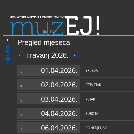
muz
EJ!
HRVATSKI MUZEJI I ZBIRKE ONLINE
HR
|
EN
Pregled mjeseca
PRETRAŽIVANJE
kalendar
Dalmacija
Travanj 2026.
Hrvatski pomorski muzej Spl
01.04.2026.
SRIJEDA
5
02.04.2026.
ČETVRTAK
8
03.04.2026.
PETAK
1
04.04.2026.
SUBOTA
1
OPĆI PODACI
STRUČNI 
06.04.2026.
PONEDJELJAK
1