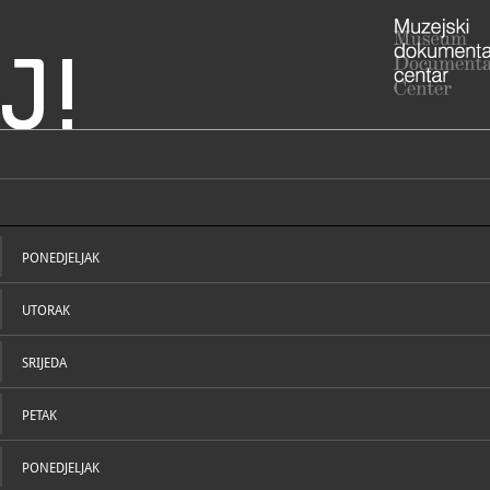
J!
ki muzej Split
ADRESA
Glagoljaša 
Splitsko-da
PONEDJELJAK
RADNO VRIJE
1. siječnja
ponedjeljak
UTORAK
subota: 9:0
nedjelja: 10
021/3
T
021/3
SRIJEDA
F
hpms@
E
https
W
PETAK
STRUČNI DJELATNICI
STRUČN
PONEDJELJAK