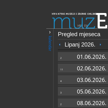
muz
E
HRVATSKI MUZEJI I ZBIRKE ONLINE
HR
|
EN
Pregled mjeseca
PRETRAŽIVANJE
kalendar
Dalmacija
Lipanj 2026.
Hrvatski pomors
01.06.2026.
2
02.06.2026.
11
03.06.2026.
4
05.06.2026.
3
OPĆI PODACI
08.06.2026.
2