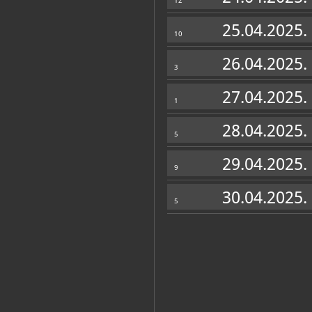
12
25.04.2025.
10
Personalni arhiv
(12)
26.04.2025.
3
27.04.2025.
1
28.04.2025.
5
29.04.2025.
9
Lucija
Jelen
Benyovsky
Boro
30.04.2025.
5
Katalog knjižnice
(118)
Pokupčić, Maša
Umjetnost u prkos ratu: prvi kon
liopnja - 4. srpnja 2024.
Zagreb, Hrvatski povijesni muzej, 2024