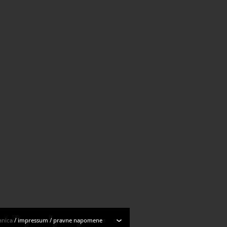
i Matice hrvatske : Osijek, Pula,
Svi rezultati
anica
/
impressum
/
pravne napomene