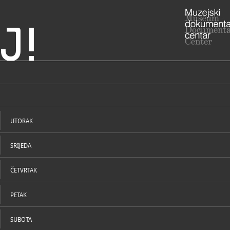
J!
sni muzej
ADRESA
Matoševa 9
Grad Zagre
UTORAK
RADNO VRIJE
Zbog poslje
povijesnog 
SRIJEDA
daljnjega za
obustavljen
(izložbena i
predavanja 
ČETVRTAK
Komunikacij
su mogući i
telefonski
PETAK
(http://www
STRUČNI DJELATNICI
STRUČN
muzeju/djela
4851-909).
01/485
SUBOTA
T
fašizma b.b