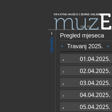
muz
E
HRVATSKI MUZEJI I ZBIRKE ONLINE
HR
|
EN
Pregled mjeseca
PRETRAŽIVANJE
kalendar
Grad Zagreb
Travanj 2025.
Hrvatski povije
01.04.2025.
4
02.04.2025.
7
03.04.2025.
6
04.04.2025.
7
OPĆI PODACI
05.04.2025.
4