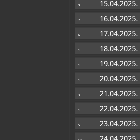
15.04.2025.
9
16.04.2025.
7
17.04.2025.
6
18.04.2025.
1
19.04.2025.
1
20.04.2025.
1
Muzej u fondovima MDC-a
21.04.2025.
Plakatoteka
(45)
3
22.04.2025.
1
23.04.2025.
5
24.04.2025.