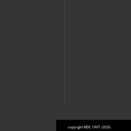
18 ti je desetljeća tek...: 180 go
Zadar, Zagreb, 15.12. 2022. - 5.2
Zagreb, Hrvatski povijesni muzej, 2023
HISMUS Parkour: ciklus izložbi 
Zagreb, Hrvatski povijesni muzej, 2023
copyright MDC 1997.-2026.