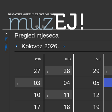
muz
EJ!
HRVATSKI MUZEJI I ZBIRKE ONLINE
HR
|
EN
Pregled mjeseca
PRETRAŽIVANJE
kalendar
Grad Zagreb
Kolovoz 2026.
Hrvatski povijesni muzej
PON
UTO
SRI
27
28
29
1
1
03
04
05
1
10
11
12
OPĆI PODACI
2
STRUČNI 
17
18
19