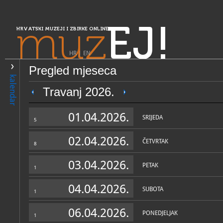
muz
EJ!
HRVATSKI MUZEJI I ZBIRKE ONLINE
HR
|
EN
Pregled mjeseca
PRETRAŽIVANJE
kalendar
Središnja Hrvatska
Travanj 2026.
Hrvatski povijesni muzej - 
01.04.2026.
muzej Ivan Goran Kovačić
SRIJEDA
5
02.04.2026.
ČETVRTAK
8
03.04.2026.
PETAK
1
04.04.2026.
SUBOTA
1
OPĆI PODACI
STRUČNI 
06.04.2026.
PONEDJELJAK
1