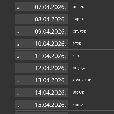
Muzej
07.04.2026.
UTORAK
4
O MUZEJU
U rodnoj kući Ivana Goran
08.04.2026.
SRIJEDA
istaknutog hrvatskog pjesn
2
antifašističkog borca, ure
životu i radu.
09.04.2026.
ČETVRTAK
9
Kuću - kamenu katnicu gr
pjesnikov djed 1905. g.
10.04.2026.
PETAK
8
Stalni postav Muzeja podij
cjelina. Rekonstrukcija a
11.04.2026.
predmeti vezani za njegov
SUBOTA
4
cjelinu
Goran i Lukovdol
.
novinar
posvećena je sred
12.04.2026.
pjesnikova radnog prostora
NEDJELJA
1
prikaz Goranova života u 
najpoznatijeg djela
Jama
t
ubojstva.
Goranov zavičaj
13.04.2026.
PONEDJELJAK
povijesti i kulturi Gorsko
5
koji je bio Kovačićeva "tra
inspiracija. Cjelina
Gorano
14.04.2026.
fotografijama i dokument
UTORAK
5
manifestacije koja se u L
te izborom knjiga - izdanj
2003. g.
15.04.2026.
SRIJEDA
6