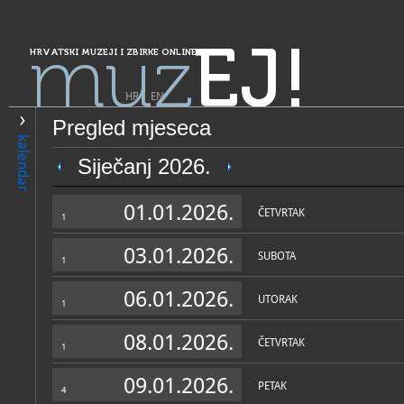
muz
EJ!
HRVATSKI MUZEJI I ZBIRKE ONLINE
HR
|
EN
Pregled mjeseca
PRETRAŽIVANJE
kalendar
Grad Zagreb
Siječanj 2026.
Hrvatski školski muzej
01.01.2026.
ČETVRTAK
1
03.01.2026.
SUBOTA
1
06.01.2026.
UTORAK
1
08.01.2026.
ČETVRTAK
1
OPĆI PODACI
STRUČNI 
09.01.2026.
PETAK
4