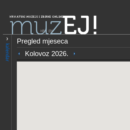
muz
EJ!
HRVATSKI MUZEJI I ZBIRKE ONLINE
HR
|
EN
Pregled mjeseca
PRETRAŽIVANJE
kalendar
Grad Zagreb
Kolovoz 2026.
Hrvatski športski muzej
OPĆI PODACI
STRUČNI 