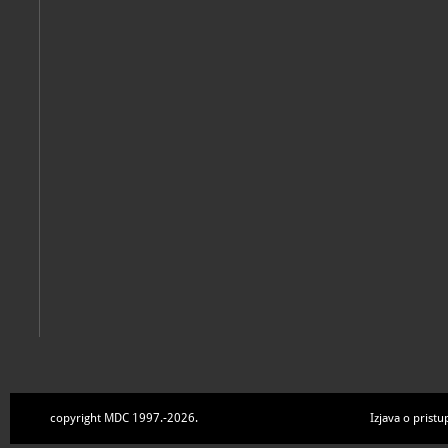
Osam staza skrivenog okvira
Zagreb, Hrvatski športski muzej, 2024
Bojanić, Đurđa; Vargek, Martina
Franjo Bučar, 25.11. 1866. - 26.12. 1946.
Zagreb, Hrvatski športski muzej, 2023
copyright MDC 1997.-2026.
Izjava o pristu