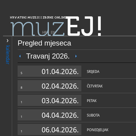
muz
EJ!
HRVATSKI MUZEJI I ZBIRKE ONLINE
HR
|
EN
Pregled mjeseca
PRETRAŽIVANJE
kalendar
Grad Zagreb
Travanj 2026.
HT muzej
01.04.2026.
SRIJEDA
5
02.04.2026.
ČETVRTAK
8
03.04.2026.
PETAK
1
04.04.2026.
SUBOTA
1
OPĆI PODACI
STRUČNI 
06.04.2026.
PONEDJELJAK
1