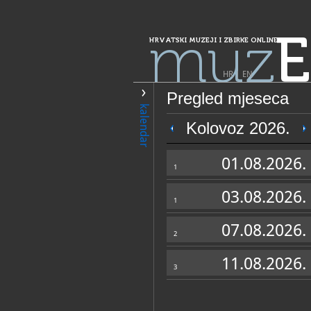
muz
E
HRVATSKI MUZEJI I ZBIRKE ONLINE
HR
|
EN
Pregled mjeseca
PRETRAŽIVANJE
kalendar
Grad Zagreb
Kolovoz 2026.
HT muzej
01.08.2026.
1
03.08.2026.
1
07.08.2026.
2
11.08.2026.
3
OPĆI PODACI