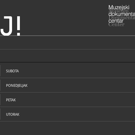
J!
ADRESA
Draškovićev
10000 Zagr
SUBOTA
Grad Zagre
RADNO VRIJE
HT muzej je 
PONEDJELJAK
koja je stra
zatvoren za 
htmuze
E
https
PETAK
W
odgovornos
https://ww
UTORAK
STRUČNI DJELATNICI
STRUČN