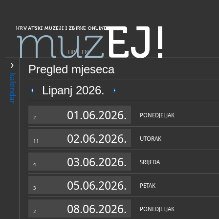
muz
EJ!
HRVATSKI MUZEJI I ZBIRKE ONLINE
HR
|
EN
Pregled mjeseca
PRETRAŽIVANJE
kalendar
Grad Zagreb
Lipanj 2026.
Majstorska radionica za rest
01.06.2026.
gradnju gudačkih instrumen
PONEDJELJAK
2
Franje Schneidera
02.06.2026.
UTORAK
11
03.06.2026.
SRIJEDA
4
05.06.2026.
PETAK
3
OPĆI PODACI
STRUČNI 
08.06.2026.
PONEDJELJAK
2