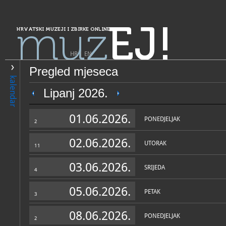
muz
EJ!
HRVATSKI MUZEJI I ZBIRKE ONLINE
HR
|
EN
Pregled mjeseca
PRETRAŽIVANJE
kalendar
Grad Zagreb
Lipanj 2026.
Samostalna zbirka - Memori
01.06.2026.
"Jozo Kljaković"
PONEDJELJAK
2
02.06.2026.
UTORAK
11
03.06.2026.
SRIJEDA
4
05.06.2026.
PETAK
3
OPĆI PODACI
STRUČNI 
08.06.2026.
PONEDJELJAK
2