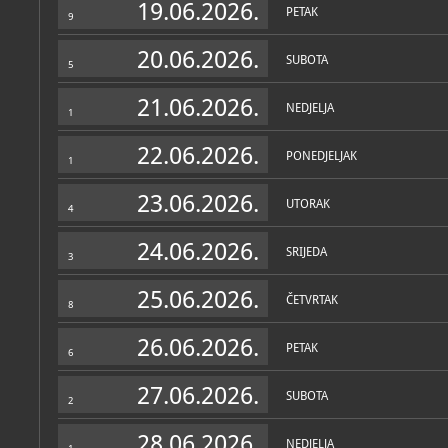
19.06.2026.
Ivana Mažuranića
Smrt Sm
PETAK
9
jug, Zagreb, 1922.). Manj
je namještajem, skulptura
obiteljskim fotografijama
20.06.2026.
SUBOTA
prijatelja. U vrtu koji okr
5
Frulaš
Frana Kršinića.
21.06.2026.
NEDJELJA
Pored filma Memorijalne z
1
sklopu postava može se po
HRT-a, autorice Milke Bari
22.06.2026.
PONEDJELJAK
1
23.06.2026.
UTORAK
4
24.06.2026.
SRIJEDA
3
25.06.2026.
ČETVRTAK
8
26.06.2026.
PETAK
6
27.06.2026.
SUBOTA
2
28.06.2026.
NEDJELJA