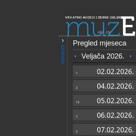
muz
E
HRVATSKI MUZEJI I ZBIRKE ONLINE
HR
|
EN
Pregled mjeseca
PRETRAŽIVANJE
kalendar
Dalmacija
Veljača 2026.
Memorijalna zbi
02.02.2026.
1
04.02.2026.
2
05.02.2026.
12
06.02.2026.
7
OPĆI PODACI
07.02.2026.
2