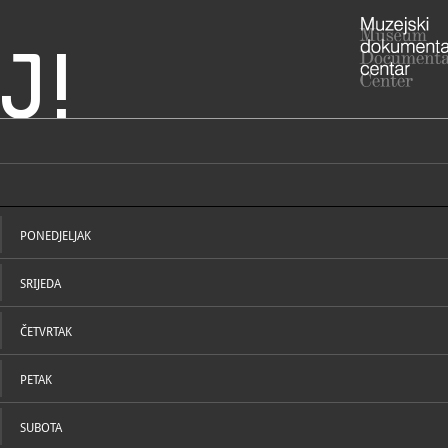
J!
rka Marina Držića
ADRESA
Široka ulic
Dubrovačko
PONEDJELJAK
ADRESA
- Cvijete Zu
čuvaonica)
SRIJEDA
RADNO VRIJE
Utorak – ned
Ponedjeljk
ČETVRTAK
25. prosinca
Godinu, 3. 
te na Uskrs
PETAK
za posjetitel
STRUČNI DJELATNICI
STRUČN
020/32
T
(ravnatelj)
SUBOTA
020/3
F
ured@m
E