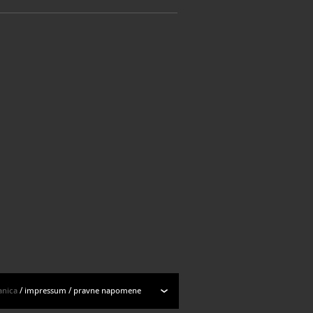
anica
/
impressum
/
pravne napomene