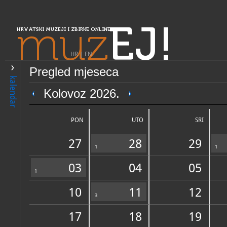
muz
EJ!
HRVATSKI MUZEJI I ZBIRKE ONLINE
HR
|
EN
Pregled mjeseca
PRETRAŽIVANJE
kalendar
Središnja Hrvatska
Kolovoz 2026.
Memorijalni muzej Spomen
Jasenovac
PON
UTO
SRI
27
28
29
1
1
03
04
05
1
10
11
12
OPĆI PODACI
3
STRUČNI 
17
18
19