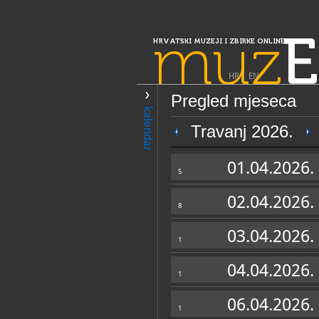
muz
E
HRVATSKI MUZEJI I ZBIRKE ONLINE
HR
|
EN
Pregled mjeseca
PRETRAŽIVANJE
kalendar
Slavonija, Ba
Travanj 2026.
Mjesto sjećanja
01.04.2026.
1991.
5
02.04.2026.
8
03.04.2026.
1
04.04.2026.
1
OPĆI PODACI
06.04.2026.
1