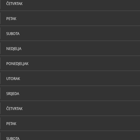
ica 1991.
ČETVRTAK
U nizu manjih prostorija su slušaonice u kojima se
lnica 1991., s.a.
mogu čuti i/ili vidjeti poetska izvješća novinara Siniše
Glavaševića, snimka i razgovor s ranjenikom samo
PETAK
nekoliko sati prije njegova smaknuća, sjećanje
ica 1991.
preživjelog ranjenika i njegov opis zbivanja nakon
odvođenja iz bolnice...
SUBOTA
olnica 1991., 2006
U postavu su i svjedočenja liječnika koji su u to vrijeme
radili u bolnici, dr. Vesne Bosanac i dr. Juraja Njavre. U
projekcijskoj dvorani, gdje se čuva arhiva i sva
NEDJELJA
dokumentacija o događajima u vukovarskoj bolnici,
mogu se vidjeti i dodatne snimke.
PONEDJELJAK
UTORAK
SRIJEDA
ČETVRTAK
PETAK
SUBOTA