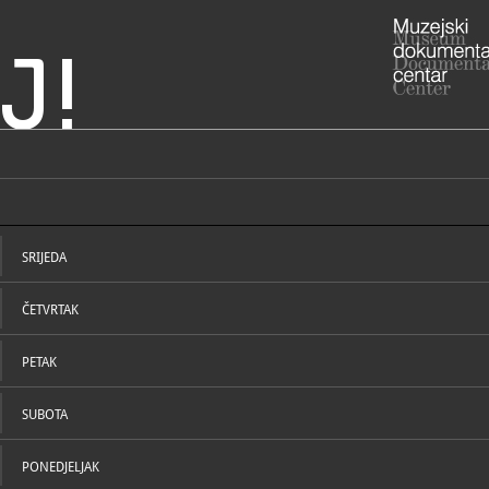
J!
ranja i Srijem
 - Vukovarska bolnica
ADRESA
Županijska
Vukovarsko-
SRIJEDA
RADNO VRIJE
ponedjeljak 
subotom i n
ČETVRTAK
091-4
T
032/4
F
mjesto
E
PETAK
http:
W
sjecanja/mje
SUBOTA
STRUČNI DJELATNICI
STRUČN
PONEDJELJAK