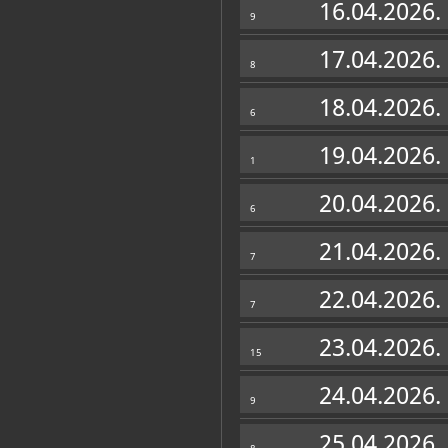
Mjesto sjećanja - Vukovarska boln
16.04.2026.
9
Vukovar, Mjesto sjećanja - vukovarska bo
17.04.2026.
8
Nazor, Ante
Mjesto sjećanja - vukovarska boln
18.04.2026.
Vukovar, Mjesto sjećanja - vukovarska b
6
19.04.2026.
1
20.04.2026.
6
21.04.2026.
7
22.04.2026.
7
23.04.2026.
15
24.04.2026.
9
25.04.2026.