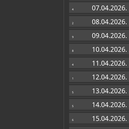
Muzej
07.04.2026.
4
08.04.2026.
2
09.04.2026.
9
10.04.2026.
8
11.04.2026.
4
12.04.2026.
1
13.04.2026.
5
14.04.2026.
5
Muzej u fondovima MDC-a
15.04.2026.
Katalog knjižnice
6
(2)