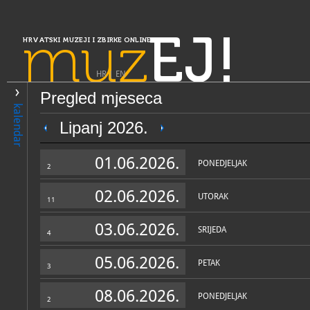
muz
EJ!
HRVATSKI MUZEJI I ZBIRKE ONLINE
HR
|
EN
Pregled mjeseca
PRETRAŽIVANJE
kalendar
Slavonija, Baranja i Srijem
Lipanj 2026.
Mjesto sjećanja - Vukovarsk
01.06.2026.
1991.
PONEDJELJAK
2
02.06.2026.
UTORAK
11
03.06.2026.
SRIJEDA
4
05.06.2026.
PETAK
3
OPĆI PODACI
STRUČNI 
08.06.2026.
PONEDJELJAK
2