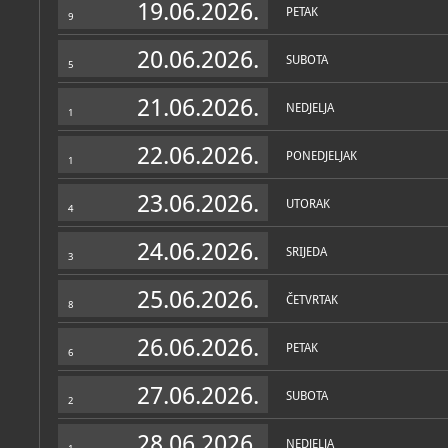
Mjesto sjećanja - Vukovarska bolnica 1991.
19.06.2026.
PETAK
9
U nizu manjih prostorija 
Vukovar, Mjesto sjećanja - vukovarska bolnica 1991., s.a.
mogu čuti i/ili vidjeti poe
20.06.2026.
Glavaševića, snimka i ra
SUBOTA
5
nekoliko sati prije njego
Nazor, Ante
Mjesto sjećanja - vukovarska bolnica 1991.
preživjelog ranjenika i nj
odvođenja iz bolnice...
21.06.2026.
NEDJELJA
Vukovar, Mjesto sjećanja - vukovarska bolnica 1991., 2006
1
U postavu su i svjedočenja
radili u bolnici, dr. Vesne
22.06.2026.
projekcijskoj dvorani, gdj
PONEDJELJAK
1
dokumentacija o događaji
mogu se vidjeti i dodatne
23.06.2026.
UTORAK
4
24.06.2026.
SRIJEDA
3
25.06.2026.
ČETVRTAK
8
26.06.2026.
PETAK
6
27.06.2026.
SUBOTA
2
28.06.2026.
NEDJELJA