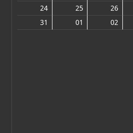
Zbirka vjerske zajednice
24
25
26
31
01
02