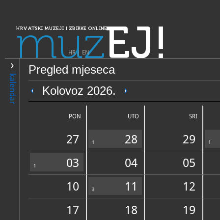
muz
EJ!
HRVATSKI MUZEJI I ZBIRKE ONLINE
HR
|
EN
Pregled mjeseca
PRETRAŽIVANJE
kalendar
Dalmacija
Kolovoz 2026.
Moćnik (riznica) stolne crkv
PON
UTO
SRI
27
28
29
1
1
03
04
05
1
10
11
12
OPĆI PODACI
3
NADLE
17
18
19