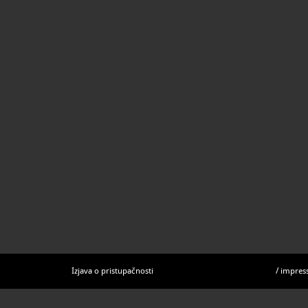
francuskih i 
Dubrovniku, 
središte. Ti
označeni su 
prikaz glave 
Izjava o pristupačnosti
/
impres