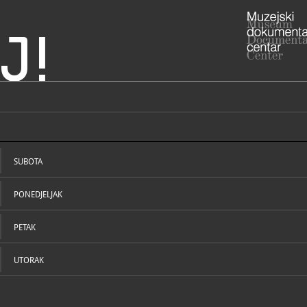
J!
) stolne crkve
ADRESA
Katedrala V
Uprava: Gra
SUBOTA
Damjana Ju
20000 Dubr
županija
PONEDJELJAK
020/4
T
020/4
F
PETAK
UTORAK
NADLEŽNOST