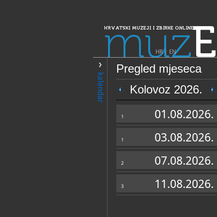
muz
E
HRVATSKI MUZEJI I ZBIRKE ONLINE
HR
|
EN
Pregled mjeseca
PRETRAŽIVANJE
kalendar
Dalmacija
Kolovoz 2026.
Moćnik (riznica
01.08.2026.
1
03.08.2026.
1
07.08.2026.
2
11.08.2026.
3
OPĆI PODACI