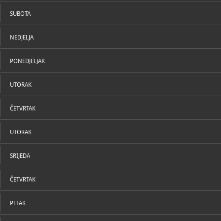
SUBOTA
O ZBIRCI
Alojzije Ste
nadbiskup i 
NEDJELJA
Katoličke cr
prvotno je o
Spomen-zbir
PONEDJELJAK
Pavao II. pro
Stepinca bla
njegove beat
UTORAK
prostor u pr
Nebojan, a 
2007. g. St
ilustrirati ži
ČETVRTAK
dokumenti, l
liturgijsko p
Stepinca), f
UTORAK
ostavštine t
U Krašiću, r
Stepinca, na
njegova zato
SRIJEDA
prikazanu u
ČETVRTAK
PETAK