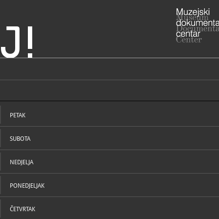
J!
 Alojzija Stepinca,
ADRESA
Kaptol 31
10000 Zagr
PETAK
01/48
T
01/48
F
juraj.b
E
SUBOTA
NEDJELJA
PONEDJELJAK
NADLEŽNOST
ČETVRTAK