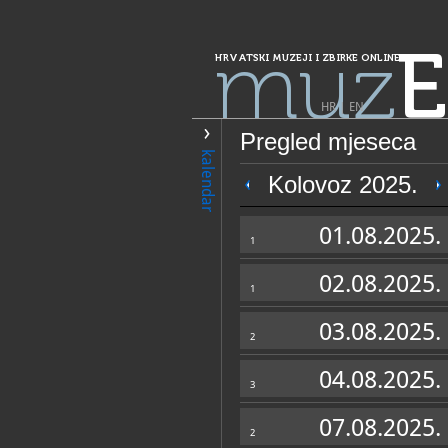
muz
E
HRVATSKI MUZEJI I ZBIRKE ONLINE
HR
|
EN
Pregled mjeseca
PRETRAŽIVANJE
kalendar
Grad Zagreb
Kolovoz 2025.
Muzej blaženoga
01.08.2025.
Zagreb
1
02.08.2025.
1
03.08.2025.
2
04.08.2025.
3
OPĆI PODACI
07.08.2025.
2