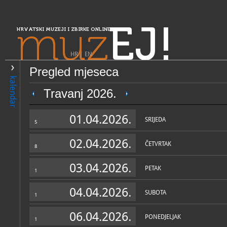
muz
EJ!
HRVATSKI MUZEJI I ZBIRKE ONLINE
HR
|
EN
Pregled mjeseca
PRETRAŽIVANJE
kalendar
Središnja Hrvatska
Travanj 2026.
Muzej Brdovec
01.04.2026.
SRIJEDA
5
02.04.2026.
ČETVRTAK
8
03.04.2026.
PETAK
1
04.04.2026.
SUBOTA
1
OPĆI PODACI
STRUČNI 
06.04.2026.
PONEDJELJAK
1