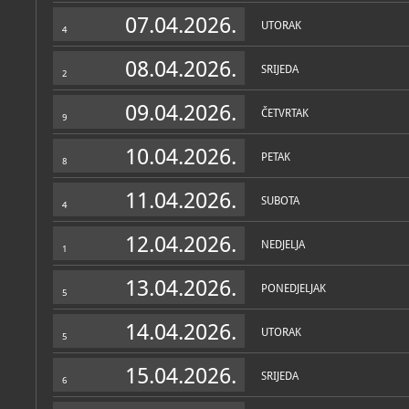
Muzej
07.04.2026.
UTORAK
4
O MUZEJU
Muzej Brdovec zavičajni 
08.04.2026.
SRIJEDA
godine u okviru Narodnog 
2
Osnovan je kao zavičajni 
danas obuhvaća Grad Zapr
09.04.2026.
Brdovec, Marija Gorica, P
ČETVRTAK
9
Jakovlje, Luka.
10.04.2026.
Samostalno djeluje od 20
PETAK
8
Općina Brdovec. Muzej sa
katu i galerijski prostor 
11.04.2026.
nazvan „Izložbeni salon 
SUBOTA
4
idejnom utemeljitelju mu
likovnom kritičaru i muze
12.04.2026.
NEDJELJA
1
U galeriji se održavaju p
studijske izložbe, te osta
predavanja i tribina. Trenu
13.04.2026.
PONEDJELJAK
rekonstrukciji pa nije u fu
5
Zbirke
Muzej ima 6 zbirki: geolo
14.04.2026.
UTORAK
arheološka, etnografska, 
5
OSTALE ZBIRKE
MUZEJSKE ZBIRKE
i likovna, od kojih su u st
Arheološka zbirka
arheološka, kulturno-povi
arheološka
15.04.2026.
Geološko-paleontološka zb
SRIJEDA
6
muzeja. Dio etnografske zb
Etnografska zbirka
muzeja. Muzej se nalazi u
etnografska