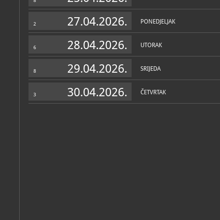
8
Iz fundusa Kulturno-povije
namještaj i slike iz dvorac
maketa dvorca Januševec
27.04.2026.
PONEDJELJAK
arhitekta B. Felbingera), k
2
dvoraca Laduč, Bistra, Nov
Katalog knjižnice
(65)
28.04.2026.
UTORAK
U dvorištu Muzeja smješte
6
Muzeji, galerije i muzejske udruge Zagrebačke županije
četiri) - prikazi jeseni i z
ulazu u dvorac Laduč. U d
Brdovec, Muzej Brdovec (etc), 2025
29.04.2026.
kuća i štala iz okolice Brd
SRIJEDA
8
1903. u Hrvatskoj: izložbeni projekt 13 hrvatskih muzeja u p
30.04.2026.
ČETVRTAK
3
Brdovec, Muzej Brdovec, 2024
1903. u Hrvatskoj: izložbeni projekt 13 hrvatskih muzeja u po
Brdovec, Muzej Brdovec, 2023