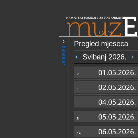
muz
E
HRVATSKI MUZEJI I ZBIRKE ONLINE
HR
|
EN
Pregled mjeseca
PRETRAŽIVANJE
kalendar
Središnja Hrvatska
Svibanj 2026.
Muzej Brdovec
01.05.2026.
2
02.05.2026.
1
04.05.2026.
1
05.05.2026.
5
OPĆI PODACI
06.05.2026.
14