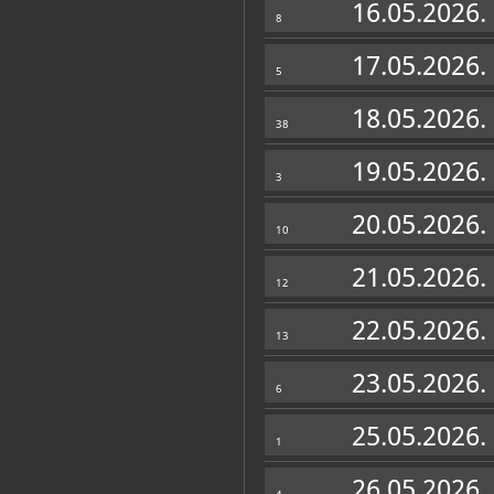
16.05.2026.
8
17.05.2026.
5
18.05.2026.
38
19.05.2026.
3
20.05.2026.
10
21.05.2026.
12
Muzej u fondovima MDC-a
22.05.2026.
Plakatoteka
(11)
13
23.05.2026.
6
25.05.2026.
1
26.05.2026.