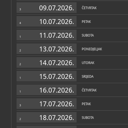
Muzej
09.07.2026.
ČETVRTAK
3
O MUZEJU
Muzej Brdovec zavičajni 
10.07.2026.
PETAK
godine u okviru Narodnog 
4
Osnovan je kao zavičajni 
danas obuhvaća Grad Zapr
11.07.2026.
Brdovec, Marija Gorica, P
SUBOTA
1
Jakovlje, Luka.
13.07.2026.
Samostalno djeluje od 20
PONEDJELJAK
2
Općina Brdovec. Muzej sa
katu i galerijski prostor 
14.07.2026.
nazvan „Izložbeni salon 
UTORAK
2
idejnom utemeljitelju mu
likovnom kritičaru i muze
15.07.2026.
SRIJEDA
1
U galeriji se održavaju p
studijske izložbe, te osta
predavanja i tribina. Trenu
16.07.2026.
ČETVRTAK
rekonstrukciji pa nije u fu
1
Zbirke
Muzej ima 6 zbirki: geolo
17.07.2026.
PETAK
arheološka, etnografska, 
3
OSTALE ZBIRKE
MUZEJSKE ZBIRKE
i likovna, od kojih su u st
Arheološka zbirka
arheološka, kulturno-povi
arheološka
18.07.2026.
Geološko-paleontološka zb
SUBOTA
2
muzeja. Dio etnografske zb
Etnografska zbirka
muzeja. Muzej se nalazi u
etnografska