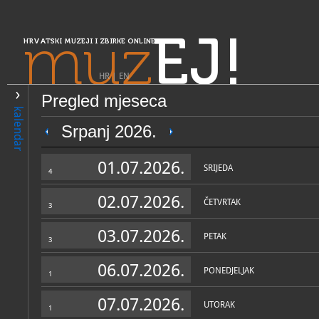
muz
EJ!
HRVATSKI MUZEJI I ZBIRKE ONLINE
HR
|
EN
Pregled mjeseca
PRETRAŽIVANJE
kalendar
Središnja Hrvatska
Srpanj 2026.
Muzej Brdovec
01.07.2026.
SRIJEDA
4
02.07.2026.
ČETVRTAK
3
03.07.2026.
PETAK
3
06.07.2026.
PONEDJELJAK
1
OPĆI PODACI
STRUČNI 
07.07.2026.
UTORAK
1