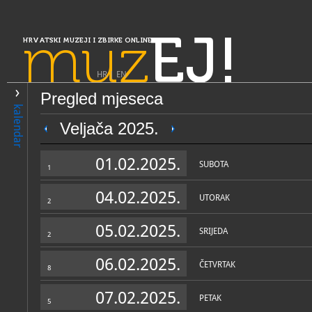
muz
EJ!
HRVATSKI MUZEJI I ZBIRKE ONLINE
HR
|
EN
Pregled mjeseca
PRETRAŽIVANJE
kalendar
Slavonija, Baranja i Srijem
Veljača 2025.
Muzej Brodskog Posavlja
01.02.2025.
SUBOTA
1
04.02.2025.
UTORAK
2
05.02.2025.
SRIJEDA
2
06.02.2025.
ČETVRTAK
8
OPĆI PODACI
STRUČNI 
07.02.2025.
PETAK
5