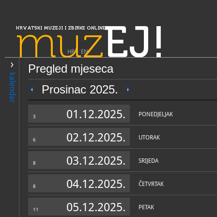
muz
EJ!
HRVATSKI MUZEJI I ZBIRKE ONLINE
HR
|
EN
Pregled mjeseca
PRETRAŽIVANJE
kalendar
Slavonija, Baranja i Srijem
Prosinac 2025.
Muzej Brodskog Posavlja
01.12.2025.
PONEDJELJAK
3
02.12.2025.
UTORAK
6
03.12.2025.
SRIJEDA
8
04.12.2025.
ČETVRTAK
8
OPĆI PODACI
STRUČNI 
05.12.2025.
PETAK
11