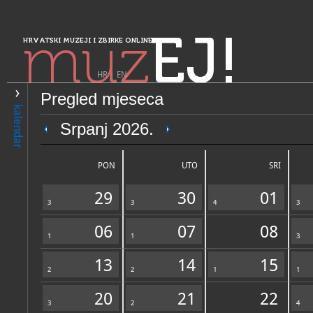
muz
EJ!
HRVATSKI MUZEJI I ZBIRKE ONLINE
HR
|
EN
Pregled mjeseca
PRETRAŽIVANJE
kalendar
Sjeverozapadna Hrvatska
Srpanj 2026.
Muzej Croata insulanus Gra
PON
UTO
SRI
29
30
01
3
3
4
3
06
07
08
1
1
3
13
14
15
2
OPĆI PODACI
2
1
STRUČNI 
1
20
21
22
3
2
4