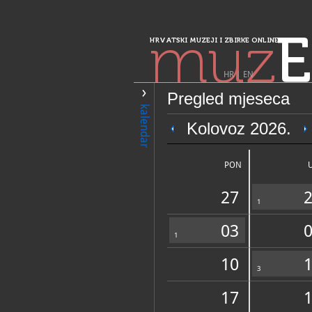
muz
E
HRVATSKI MUZEJI I ZBIRKE ONLINE
HR
|
EN
Pregled mjeseca
PRETRAŽIVANJE
kalendar
Sjeverozapadna 
Kolovoz 2026.
Muzej Croata in
PON
27
1
03
1
10
OPĆI PODACI
3
17