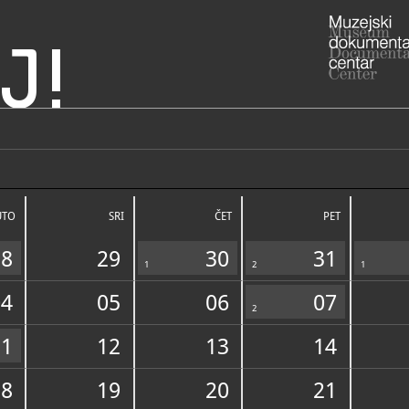
J!
Hrvatska
sulanus Grada Preloga
ADRESA
Glavna 33,
Međimurska
UTO
SRI
ČET
PET
RADNO VRIJE
ponedjeljak 
subotom i 
28
29
30
31
040/6
T
1
2
1
muzej
E
https
W
04
05
06
07
2
11
12
13
14
STRUČNI DJELATNICI
STRUČN
18
19
20
21