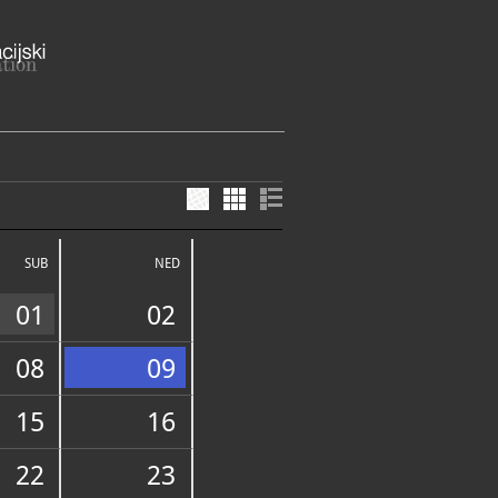
 40323 Prelog
 županija
SUB
NED
ME
- petak: 8 - 16 h
za grupe: prema dogovoru
01
02
45-404
@prelog.hr
://muzej-croata-insulanus.hr/
08
09
15
16
E SLUŽBE I USLUGE
22
23