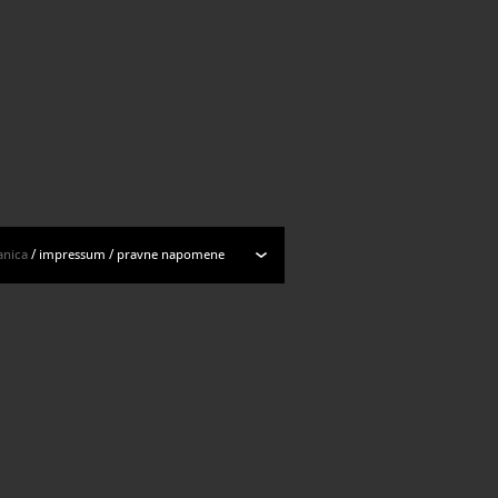
anica
/
impressum
/
pravne napomene