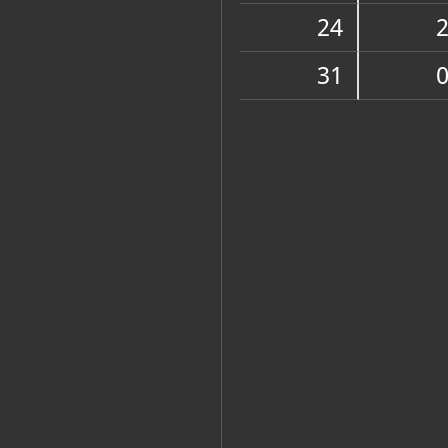
Muzej
24
31
Zbirke
OSTALE ZBIRKE