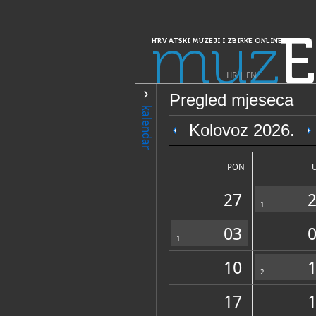
muz
E
HRVATSKI MUZEJI I ZBIRKE ONLINE
HR
|
EN
Pregled mjeseca
PRETRAŽIVANJE
kalendar
Dalmacija
Kolovoz 2026.
Muzej crvene po
PON
27
1
03
1
10
OPĆI PODACI
2
17