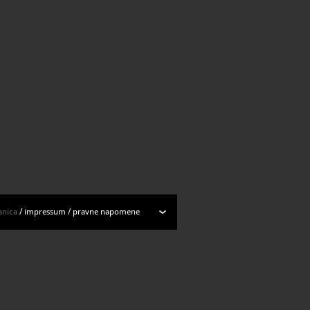
Svi rezultati
anica
/
impressum
/
pravne napomene