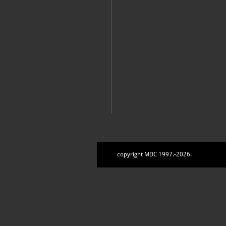
Dubrovnik, Muzej crvene povijesti, 2024
copyright MDC 1997.-2026.