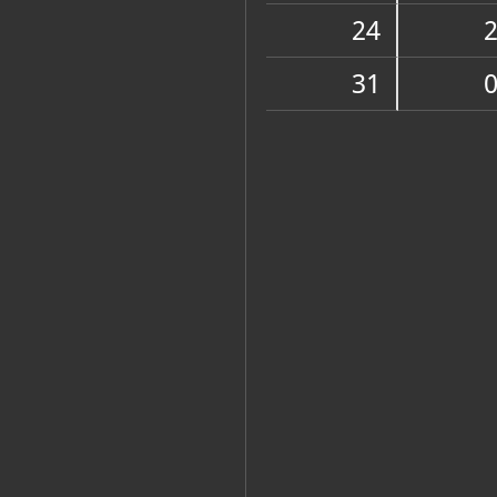
Muzej
24
31
Zbirke
OSTALE ZBIRKE