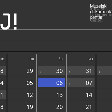
J!
vijesti
ADRESA
Ulica Sveto
Dubrovačko
UTO
SRI
ČET
PET
RADNO VRIJE
privremeno 
31.3.2026.)
28
29
30
31
091/5
T
1
2
1
info@
E
http
W
04
05
06
07
1
11
12
13
14
STRUČNI DJELATNICI
STRUČN
18
19
20
21