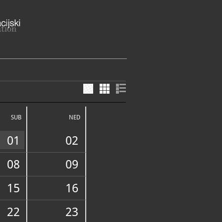
g Križa 3, 20000 Dubrovnik
-neretvanska županija
SUB
NED
ME
zatvoren zbog rekonstrukcije (do
01
02
28-7744
redhistorymuseum.com
s://www.redhistorymuseum.com/
08
09
15
16
E SLUŽBE I USLUGE
22
23