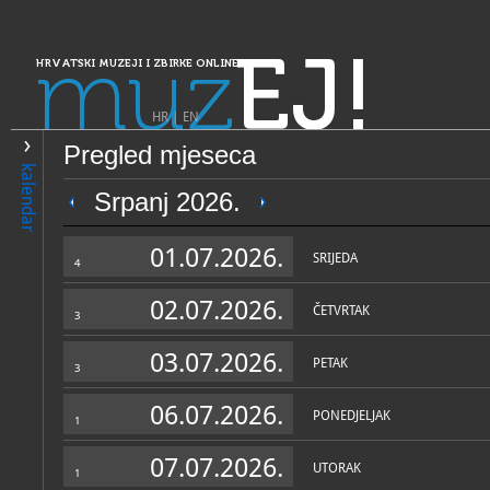
muz
EJ!
HRVATSKI MUZEJI I ZBIRKE ONLINE
HR
|
EN
Pregled mjeseca
PRETRAŽIVANJE
kalendar
Dalmacija
Srpanj 2026.
Muzej crvene povijesti
01.07.2026.
SRIJEDA
4
02.07.2026.
ČETVRTAK
3
03.07.2026.
PETAK
3
06.07.2026.
PONEDJELJAK
1
OPĆI PODACI
STRUČNI 
07.07.2026.
UTORAK
1