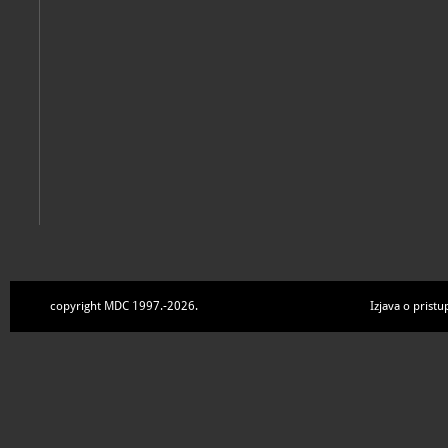
Dubrovnik, Muzej crvene povijesti, 2024
copyright MDC 1997.-2026.
Izjava o pristu