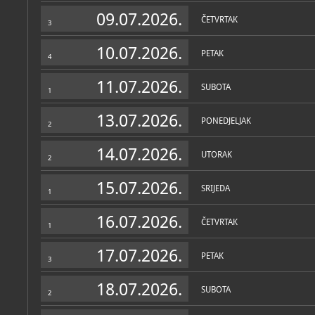
Muzej
09.07.2026.
ČETVRTAK
3
O MUZEJU
Muzej crvene povijesti pri
10.07.2026.
PETAK
javnih i privatnih muzeja
4
Smješten je u prostoru bi
proizvoda u Dubrovniku. 
11.07.2026.
istraživanjem i prezentaci
SUBOTA
1
posebnim naglaskom na ra
koja čini najveći dio post
13.07.2026.
prodaje ulaznica i suveni
PONEDJELJAK
2
europskih projekata.
14.07.2026.
UTORAK
2
15.07.2026.
SRIJEDA
1
16.07.2026.
ČETVRTAK
1
Zbirke
17.07.2026.
PETAK
3
OSTALE ZBIRKE
MUZEJSKE ZBIRKE
Skupna zbirka Muzej
Lujo
18.07.2026.
SUBOTA
povijesna
2