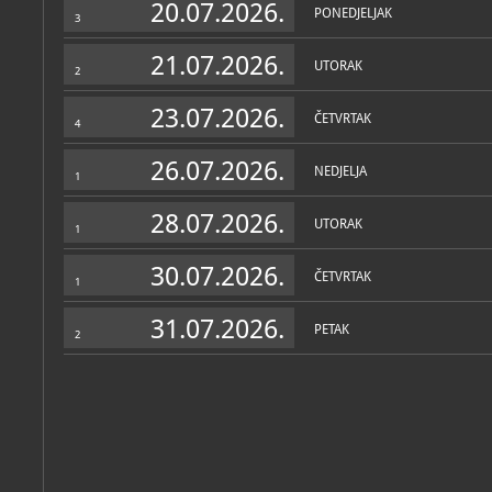
20.07.2026.
PONEDJELJAK
3
21.07.2026.
UTORAK
2
23.07.2026.
ČETVRTAK
4
26.07.2026.
NEDJELJA
1
28.07.2026.
UTORAK
1
30.07.2026.
ČETVRTAK
1
Muzej u fondovima MDC-a
31.07.2026.
Katalog knjižnice
(2)
PETAK
2
Lujo, Ivan
Dubrovački crni dijamant: 70 godina tvornice Tup : Muzej crvene
Dubrovnik, Muzej crvene povijesti, 2024
Jović, Igor
Kubanski revolucionarni plakati 1968. - 1971.: Muzej crvene po