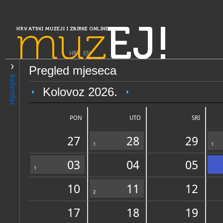
muz
EJ!
HRVATSKI MUZEJI I ZBIRKE ONLINE
HR
|
EN
Pregled mjeseca
PRETRAŽIVANJE
kalendar
Slavonija, Baranja i Srijem
Kolovoz 2026.
Muzej Cvelferije
PON
UTO
SRI
27
28
29
1
1
03
04
05
1
10
11
12
OPĆI PODACI
2
STRUČNI 
17
18
19