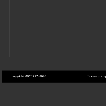
Drenovci, Muzej Cvelferije, 2018
copyright MDC 1997.-2026.
Izjava o pristu