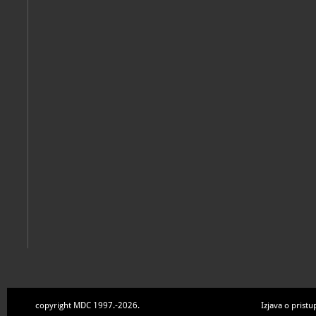
Loinjak, Igor
Simulacra Naturae: Muzej Đakovštine, 5. travnja - 6. svibnja 20
Đakovo, Muzej Đakovštine, 2024
Loinjak, Igor
Kontinuitet različitosti u opusu Vilima Svečnjaka
Đakovo, Muzej Đakovštine, 2023
copyright MDC 1997.-2026.
Izjava o pristu