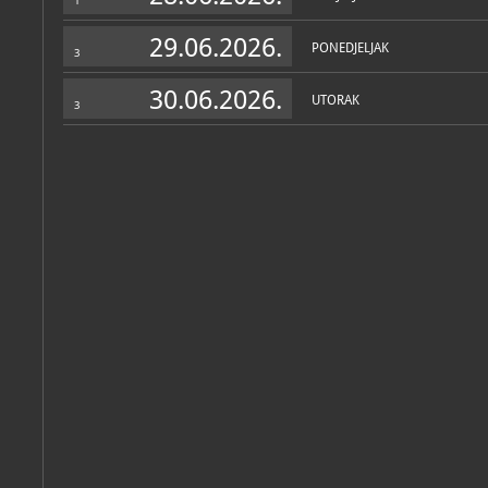
1
postavu, posjetitelji mogu 
povremene izložbe. Uz izlo
muzeja sustavno rade i na
29.06.2026.
PONEDJELJAK
osnovnoškolske i srednjo
3
izdavačkom djelatnošću mu
Personalni arhiv
(1)
kataloga uz povremene izl
30.06.2026.
Zbornika Muzeja Đakovšti
UTORAK
3
Ivan
Šestan
Katalog knjižnice
(155)
Švec Španjol, Sonja; Glavurtić, Edit
Rascvjetavanje - skice iz Edena: 10. svibnja - 17. lipnja 2024.
Đakovo, Muzej Đakovštine, 2024