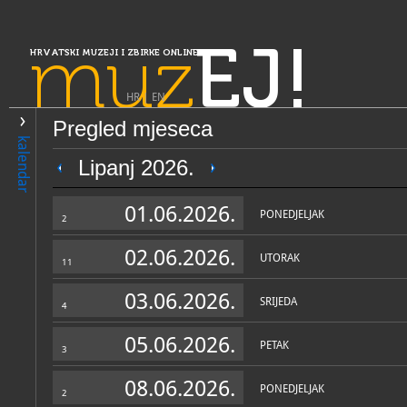
muz
EJ!
HRVATSKI MUZEJI I ZBIRKE ONLINE
HR
|
EN
Pregled mjeseca
PRETRAŽIVANJE
kalendar
Slavonija, Baranja i Srijem
Lipanj 2026.
Muzej Đakovštine
01.06.2026.
PONEDJELJAK
2
02.06.2026.
UTORAK
11
03.06.2026.
SRIJEDA
4
05.06.2026.
PETAK
3
OPĆI PODACI
STRUČNI 
08.06.2026.
PONEDJELJAK
2