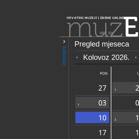
muz
E
HRVATSKI MUZEJI I ZBIRKE ONLINE
HR
|
EN
Pregled mjeseca
PRETRAŽIVANJE
kalendar
Kolovoz 2026.
Muzej Gacke O
PON
27
1
03
1
10
OPĆI PODACI
3
17