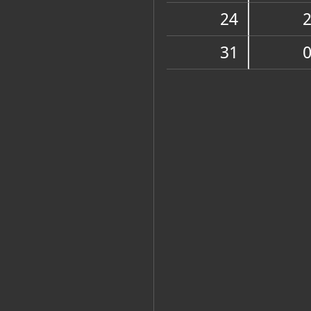
Muzej
24
31
Zbirke
OSTALE ZBIRKE